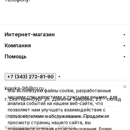
Интернет-магазин
Компания
Помощь
+7 (343) 272-81-90
kraska-96@ro.ru
Мы используем файлы cookie, разработанные
нашими специалистами и третьими лицами, для
г. Екатеринбург ул. Данилы Зверева, 23 - склад
анализа событий на нашем веб-сайте, что
позволяет нам улучшать взаимодействие с
пользователями и обслуживание. Продолжая
© 2026 «Русская лакокрасочная компания»
просмотр страниц нашего сайта, вы
Конфиденциальность
Оферта
принимаете условия его использования. Более