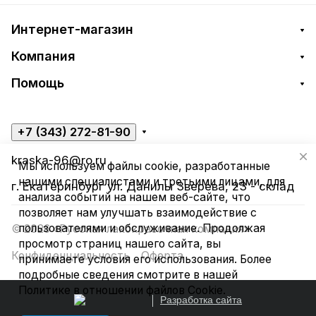
Интернет-магазин
Компания
Помощь
+7 (343) 272-81-90
kraska-96@ro.ru
Мы используем файлы cookie, разработанные
нашими специалистами и третьими лицами, для
г. Екатеринбург ул. Данилы Зверева, 23 - склад
анализа событий на нашем веб-сайте, что
позволяет нам улучшать взаимодействие с
пользователями и обслуживание. Продолжая
© 2026 «Русская лакокрасочная компания»
просмотр страниц нашего сайта, вы
Конфиденциальность
Оферта
принимаете условия его использования. Более
подробные сведения смотрите в нашей
Политике в отношении файлов Cookie
.
Разработка сайта