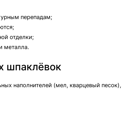
турным перепадам;
ются;
ой отделки;
и металла.
х шпаклёвок
ных наполнителей (мел, кварцевый песок),