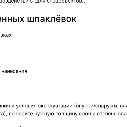
оздействию (для спецобъектов).
нных шпаклёвок
узках
 нанесения
ия и условия эксплуатации (внутри/снаружи, вла
а), выберите нужную толщину слоя и степень эла