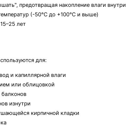
шать", предотвращая накопление влаги внутри
температур (-50°C до +100°C и выше)
15–25 лет
спользуются для:
вод и капиллярной влаги
нием или облицовкой
и балконов
нов изнутри
рушающейся кирпичной кладки
бка