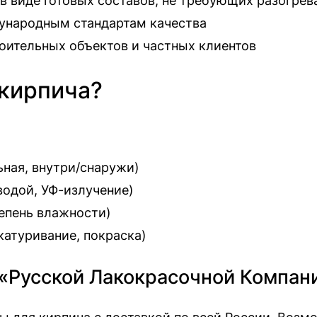
в виде готовых составов, не требующих разогрев
ународным стандартам качества
роительных объектов и частных клиентов
 кирпича?
ьная, внутри/снаружи)
 водой, УФ-излучение)
тепень влажности)
атуривание, покраска)
 «Русской Лакокрасочной Компан