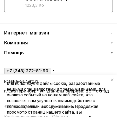
1023,3 Кб
Интернет-магазин
Компания
Помощь
+7 (343) 272-81-90
kraska-96@ro.ru
Мы используем файлы cookie, разработанные
нашими специалистами и третьими лицами, для
г. Екатеринбург ул. Данилы Зверева, 23 - склад
анализа событий на нашем веб-сайте, что
позволяет нам улучшать взаимодействие с
пользователями и обслуживание. Продолжая
© 2026 «Русская лакокрасочная компания»
просмотр страниц нашего сайта, вы
Конфиденциальность
Оферта