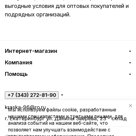
выгодные условия для оптовых покупателей и
подрядных организаций.
Интернет-магазин
Компания
Помощь
+7 (343) 272-81-90
kraska-96@ro.ru
Мы используем файлы cookie, разработанные
нашими специалистами и третьими лицами, для
г. Екатеринбург ул. Данилы Зверева, 23 - склад
анализа событий на нашем веб-сайте, что
позволяет нам улучшать взаимодействие с