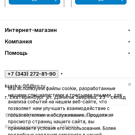
Интернет-магазин
Компания
Помощь
+7 (343) 272-81-90
kraska-96@ro.ru
Мы используем файлы cookie, разработанные
нашими специалистами и третьими лицами, для
г. Екатеринбург ул. Данилы Зверева, 23 - склад
анализа событий на нашем веб-сайте, что
позволяет нам улучшать взаимодействие с
пользователями и обслуживание. Продолжая
© 2026 «Русская лакокрасочная компания»
просмотр страниц нашего сайта, вы
Конфиденциальность
Оферта
принимаете условия его использования. Более
подробные сведения смотрите в нашей