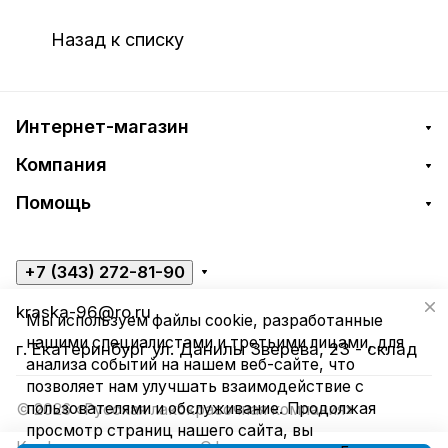
Назад к списку
Интернет-магазин
Компания
Помощь
+7 (343) 272-81-90
kraska-96@ro.ru
Мы используем файлы cookie, разработанные
нашими специалистами и третьими лицами, для
г. Екатеринбург ул. Данилы Зверева, 23 - склад
анализа событий на нашем веб-сайте, что
позволяет нам улучшать взаимодействие с
пользователями и обслуживание. Продолжая
© 2026 «Русская лакокрасочная компания»
просмотр страниц нашего сайта, вы
Конфиденциальность
Оферта