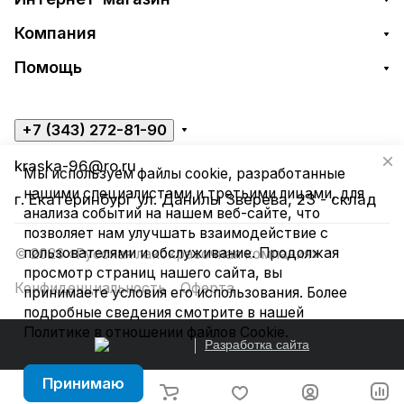
Компания
Помощь
+7 (343) 272-81-90
kraska-96@ro.ru
Мы используем файлы cookie, разработанные
нашими специалистами и третьими лицами, для
г. Екатеринбург ул. Данилы Зверева, 23 - склад
анализа событий на нашем веб-сайте, что
позволяет нам улучшать взаимодействие с
пользователями и обслуживание. Продолжая
© 2026 «Русская лакокрасочная компания»
просмотр страниц нашего сайта, вы
Конфиденциальность
Оферта
принимаете условия его использования. Более
подробные сведения смотрите в нашей
Политике в отношении файлов Cookie
.
Разработка сайта
Принимаю