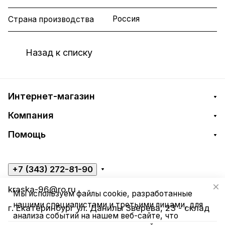
Россия
Страна производства
Назад к списку
Интернет-магазин
Компания
Помощь
+7 (343) 272-81-90
kraska-96@ro.ru
Мы используем файлы cookie, разработанные
нашими специалистами и третьими лицами, для
г. Екатеринбург ул. Данилы Зверева, 23 - склад
анализа событий на нашем веб-сайте, что