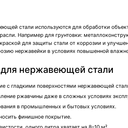
еющей стали используются для обработки объек
трасли. Например для грунтовки: металлоконстр
покраской для защиты стали от коррозии и улучше
розию нержавейки в условиях повышенной влажно
 для нержавеющей стали
ие с гладкими поверхностями нержавеющей стал
ление ржавчины даже в сложных условиях экспл
ования в промышленных и бытовых условиях.
аносить финишное покрытие.
стости, одного литра хватает на 8–10 м².