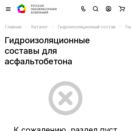
–
–
–
Главная
Каталог
Гидроизоляционный состав
Ги
Гидроизоляционные
составы для
асфальтобетона
К сожалению, раздел пуст