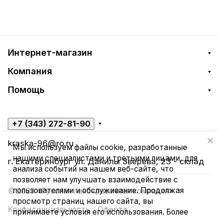
Интернет-магазин
Компания
Помощь
+7 (343) 272-81-90
kraska-96@ro.ru
Мы используем файлы cookie, разработанные
нашими специалистами и третьими лицами, для
г. Екатеринбург ул. Данилы Зверева, 23 - склад
анализа событий на нашем веб-сайте, что
позволяет нам улучшать взаимодействие с
пользователями и обслуживание. Продолжая
© 2026 «Русская лакокрасочная компания»
просмотр страниц нашего сайта, вы
Конфиденциальность
Оферта
принимаете условия его использования. Более