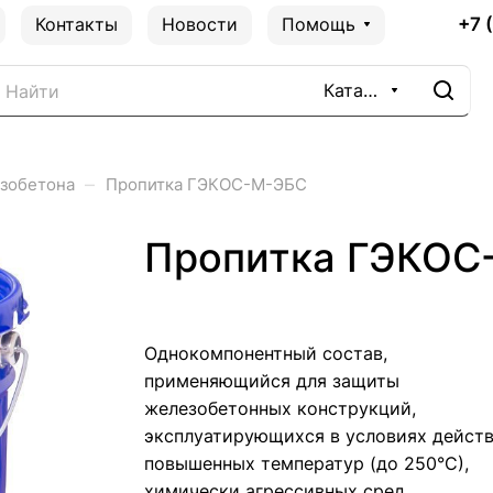
+7 
Контакты
Новости
Помощь
Каталог
–
езобетона
Пропитка ГЭКОС-М-ЭБС
Пропитка ГЭКОС
Однокомпонентный состав,
применяющийся для защиты
железобетонных конструкций,
эксплуатирующихся в условиях дейст
повышенных температур (до 250°С),
химически агрессивных сред.