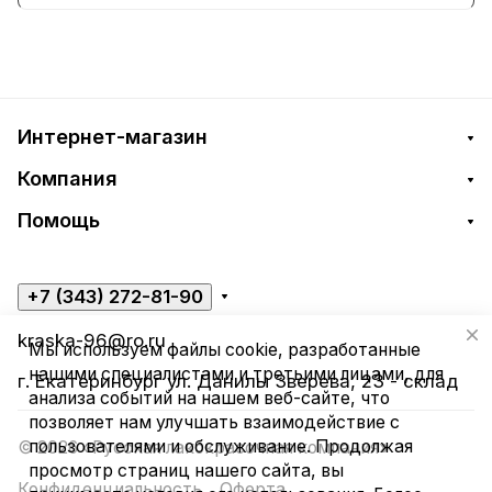
Интернет-магазин
Компания
Помощь
+7 (343) 272-81-90
kraska-96@ro.ru
Мы используем файлы cookie, разработанные
нашими специалистами и третьими лицами, для
г. Екатеринбург ул. Данилы Зверева, 23 - склад
анализа событий на нашем веб-сайте, что
позволяет нам улучшать взаимодействие с
пользователями и обслуживание. Продолжая
© 2026 «Русская лакокрасочная компания»
просмотр страниц нашего сайта, вы
Конфиденциальность
Оферта