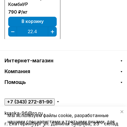
КомбиУР
790 ₽/
кг
В корзину
Интернет-магазин
Компания
Помощь
+7 (343) 272-81-90
kraska-96@ro.ru
Мы используем файлы cookie, разработанные
нашими специалистами и третьими лицами, для
г. Екатеринбург ул. Данилы Зверева, 23 - склад