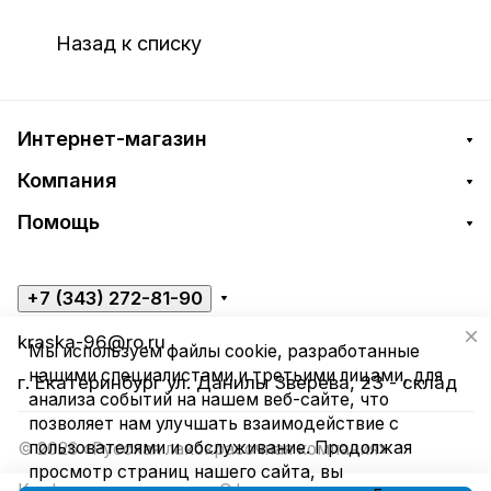
Назад к списку
Интернет-магазин
Компания
Помощь
+7 (343) 272-81-90
kraska-96@ro.ru
Мы используем файлы cookie, разработанные
нашими специалистами и третьими лицами, для
г. Екатеринбург ул. Данилы Зверева, 23 - склад
анализа событий на нашем веб-сайте, что
позволяет нам улучшать взаимодействие с
пользователями и обслуживание. Продолжая
© 2026 «Русская лакокрасочная компания»
просмотр страниц нашего сайта, вы
Конфиденциальность
Оферта