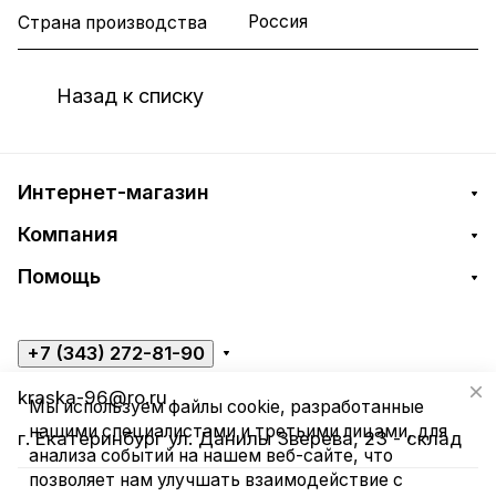
Россия
Страна производства
Назад к списку
Интернет-магазин
Компания
Помощь
+7 (343) 272-81-90
kraska-96@ro.ru
Мы используем файлы cookie, разработанные
нашими специалистами и третьими лицами, для
г. Екатеринбург ул. Данилы Зверева, 23 - склад
анализа событий на нашем веб-сайте, что
позволяет нам улучшать взаимодействие с