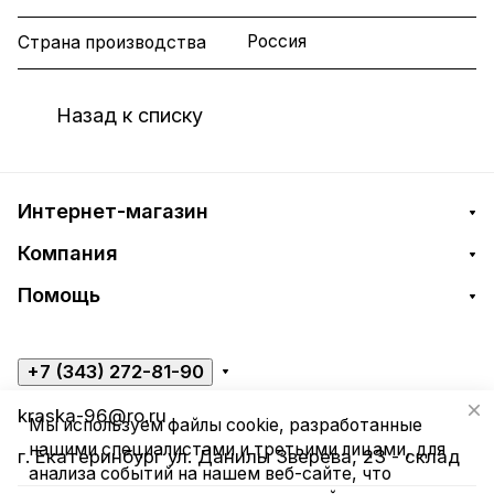
Россия
Страна производства
Назад к списку
Интернет-магазин
Компания
Помощь
+7 (343) 272-81-90
kraska-96@ro.ru
Мы используем файлы cookie, разработанные
нашими специалистами и третьими лицами, для
г. Екатеринбург ул. Данилы Зверева, 23 - склад
анализа событий на нашем веб-сайте, что