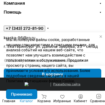
Компания
Помощь
+7 (343) 272-81-90
kraska-96@ro.ru
Мы используем файлы cookie, разработанные
нашими специалистами и третьими лицами, для
г. Екатеринбург ул. Данилы Зверева, 23 - склад
анализа событий на нашем веб-сайте, что
позволяет нам улучшать взаимодействие с
пользователями и обслуживание. Продолжая
© 2026 «Русская лакокрасочная компания»
просмотр страниц нашего сайта, вы
Конфиденциальность
Оферта
принимаете условия его использования. Более
В корзину
подробные сведения смотрите в нашей
Политике в отношении файлов Cookie
.
Разработка сайта
Принимаю
Главная
Каталог
Корзина
Избранные
Кабинет
Сравнен