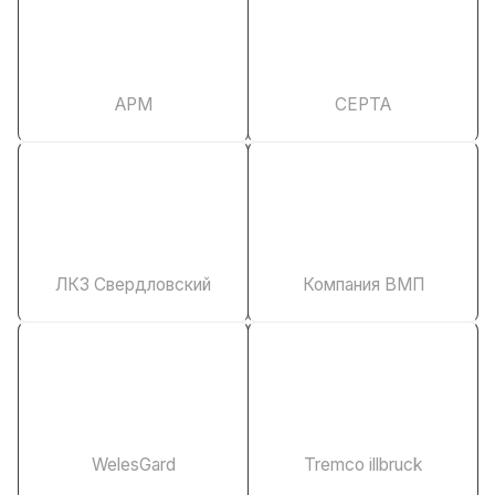
АРМ
СЕРТА
ЛКЗ Свердловский
Компания ВМП
WelesGard
Tremco illbruck