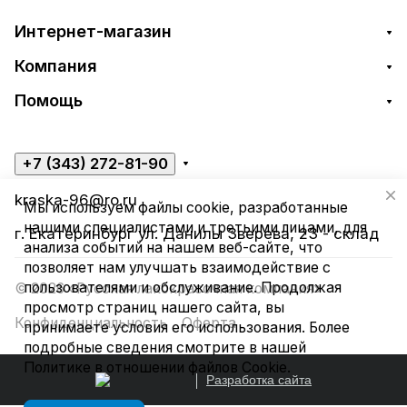
Интернет-магазин
Компания
Помощь
+7 (343) 272-81-90
kraska-96@ro.ru
Мы используем файлы cookie, разработанные
нашими специалистами и третьими лицами, для
г. Екатеринбург ул. Данилы Зверева, 23 - склад
анализа событий на нашем веб-сайте, что
позволяет нам улучшать взаимодействие с
пользователями и обслуживание. Продолжая
© 2026 «Русская лакокрасочная компания»
просмотр страниц нашего сайта, вы
Конфиденциальность
Оферта
принимаете условия его использования. Более
подробные сведения смотрите в нашей
Политике в отношении файлов Cookie
.
Разработка сайта