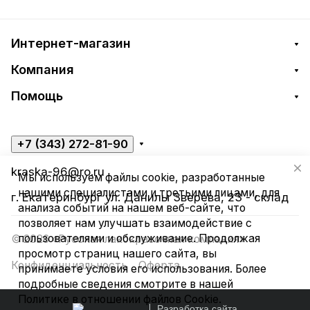
Интернет-магазин
Компания
Помощь
+7 (343) 272-81-90
kraska-96@ro.ru
Мы используем файлы cookie, разработанные
нашими специалистами и третьими лицами, для
г. Екатеринбург ул. Данилы Зверева, 23 - склад
анализа событий на нашем веб-сайте, что
позволяет нам улучшать взаимодействие с
пользователями и обслуживание. Продолжая
© 2026 «Русская лакокрасочная компания»
просмотр страниц нашего сайта, вы
Конфиденциальность
Оферта
принимаете условия его использования. Более
подробные сведения смотрите в нашей
Политике в отношении файлов Cookie
.
Разработка сайта