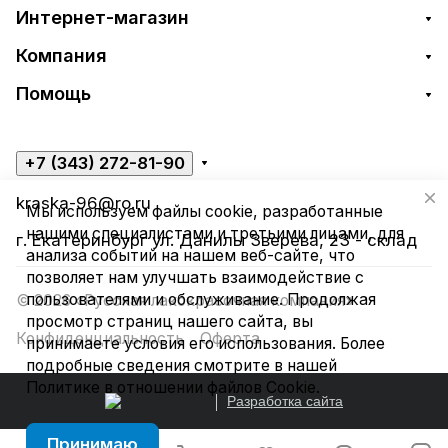
Интернет-магазин
Компания
Помощь
+7 (343) 272-81-90
kraska-96@ro.ru
Мы используем файлы cookie, разработанные
нашими специалистами и третьими лицами, для
г. Екатеринбург ул. Данилы Зверева, 23 - склад
анализа событий на нашем веб-сайте, что
позволяет нам улучшать взаимодействие с
пользователями и обслуживание. Продолжая
© 2026 «Русская лакокрасочная компания»
просмотр страниц нашего сайта, вы
Конфиденциальность
Оферта
принимаете условия его использования. Более
подробные сведения смотрите в нашей
Политике в отношении файлов Cookie
.
Разработка сайта
Принимаю