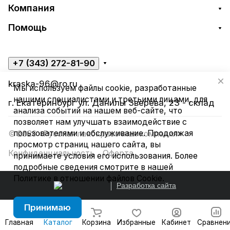
Компания
Помощь
+7 (343) 272-81-90
kraska-96@ro.ru
Мы используем файлы cookie, разработанные
нашими специалистами и третьими лицами, для
г. Екатеринбург ул. Данилы Зверева, 23 - склад
анализа событий на нашем веб-сайте, что
позволяет нам улучшать взаимодействие с
пользователями и обслуживание. Продолжая
© 2026 «Русская лакокрасочная компания»
просмотр страниц нашего сайта, вы
Конфиденциальность
Оферта
принимаете условия его использования. Более
подробные сведения смотрите в нашей
Политике в отношении файлов Cookie
.
Разработка сайта
Принимаю
Главная
Каталог
Корзина
Избранные
Кабинет
Сравнен