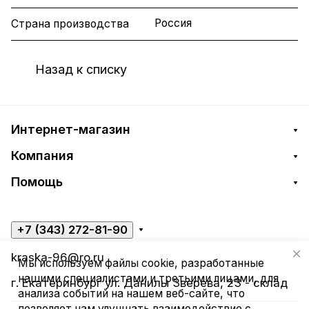
Россия
Страна производства
Назад к списку
Интернет-магазин
Компания
Помощь
+7 (343) 272-81-90
kraska-96@ro.ru
Мы используем файлы cookie, разработанные
нашими специалистами и третьими лицами, для
г. Екатеринбург ул. Данилы Зверева, 23 - склад
анализа событий на нашем веб-сайте, что
позволяет нам улучшать взаимодействие с