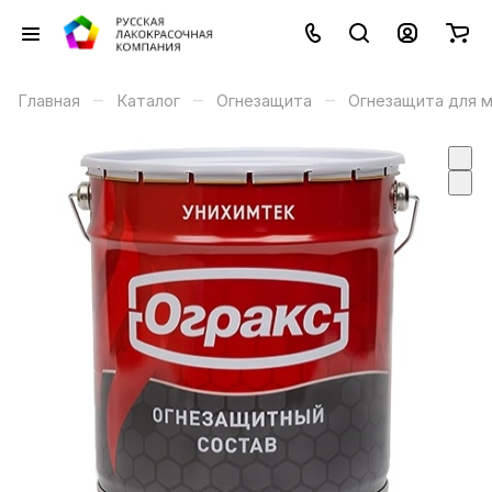
–
–
–
Главная
Каталог
Огнезащита
Огнезащита для 