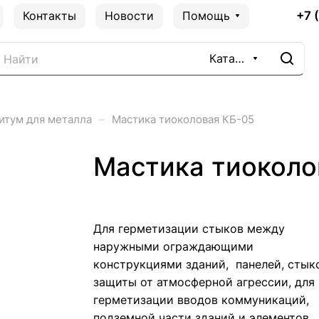
+7 
Контакты
Новости
Помощь
Каталог
–
итум для металла
Мастика тиоколовая КБ-05
Мастика тиоколо
Для герметизации стыков между
наружными ограждающими
конструкциями зданий, панелей, стыко
защиты от атмосферной агрессии, для
герметизации вводов коммуникаций,
подземной части зданий и элементов