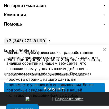
Интернет-магазин
Компания
Помощь
+7 (343) 272-81-90
kraska-96@ro.ru
Мы используем файлы cookie, разработанные
нашими специалистами и третьими лицами, для
г. Екатеринбург ул. Данилы Зверева, 23 - склад
анализа событий на нашем веб-сайте, что
позволяет нам улучшать взаимодействие с
пользователями и обслуживание. Продолжая
© 2026 «Русская лакокрасочная компания»
просмотр страниц нашего сайта, вы
Конфиденциальность
Оферта
принимаете условия его использования. Более
В корзину
подробные сведения смотрите в нашей
Политике в отношении файлов Cookie
.
Разработка сайта