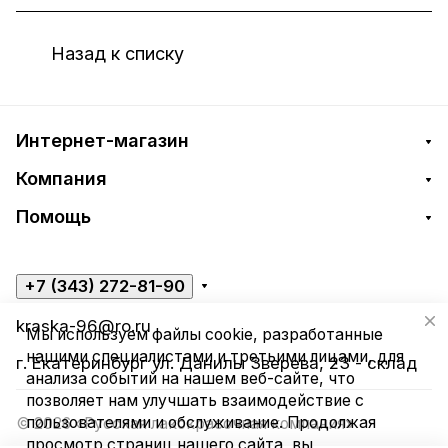
Назад к списку
Интернет-магазин
Компания
Помощь
+7 (343) 272-81-90
kraska-96@ro.ru
Мы используем файлы cookie, разработанные
нашими специалистами и третьими лицами, для
г. Екатеринбург ул. Данилы Зверева, 23 - склад
анализа событий на нашем веб-сайте, что
позволяет нам улучшать взаимодействие с
пользователями и обслуживание. Продолжая
© 2026 «Русская лакокрасочная компания»
просмотр страниц нашего сайта, вы