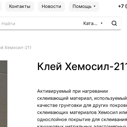
+7 
Контакты
Новости
Помощь
Каталог
ей Хемосил-211
Клей Хемосил-21
Активируемый при нагревании
склеивающий материал, используемый
качестве грунтовки для других покров
склеивающих материалов Хемосил или
однослойное покрытие для склеивани
каучуковых нитрильных эластомерных