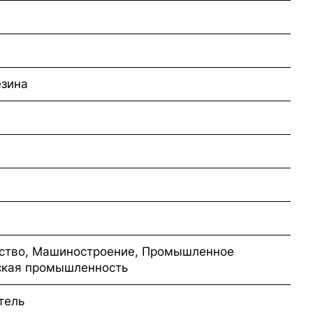
езина
ьство, Машиностроение, Промышленное
ская промышленность
тель