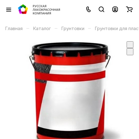
–
–
–
Главная
Каталог
Грунтовки
Грунтовки для плас