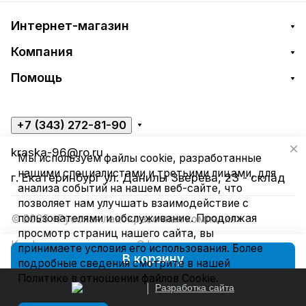
Интернет-магазин
Компания
Помощь
+7 (343) 272-81-90
kraska-96@ro.ru
Мы используем файлы cookie, разработанные
нашими специалистами и третьими лицами, для
г. Екатеринбург ул. Данилы Зверева, 23 - склад
анализа событий на нашем веб-сайте, что
позволяет нам улучшать взаимодействие с
пользователями и обслуживание. Продолжая
© 2026 «Русская лакокрасочная компания»
просмотр страниц нашего сайта, вы
Конфиденциальность
Оферта
принимаете условия его использования. Более
В корзину
подробные сведения смотрите в нашей
Политике в отношении файлов Cookie
.
Разработка сайта