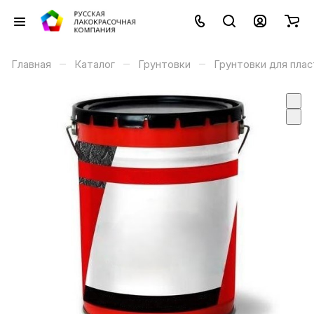
–
–
–
Главная
Каталог
Грунтовки
Грунтовки для плас