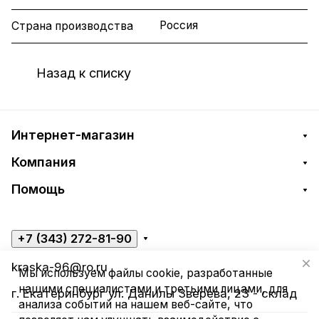
Россия
Страна производства
Назад к списку
Интернет-магазин
Компания
Помощь
+7 (343) 272-81-90
kraska-96@ro.ru
Мы используем файлы cookie, разработанные
нашими специалистами и третьими лицами, для
г. Екатеринбург ул. Данилы Зверева, 23 - склад
анализа событий на нашем веб-сайте, что