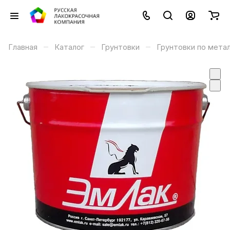
–
–
–
Главная
Каталог
Грунтовки
Грунтовки по мета