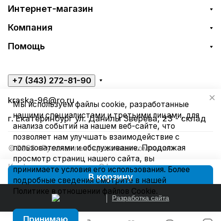
Интернет-магазин
Компания
Помощь
+7 (343) 272-81-90
kraska-96@ro.ru
Мы используем файлы cookie, разработанные
нашими специалистами и третьими лицами, для
г. Екатеринбург ул. Данилы Зверева, 23 - склад
анализа событий на нашем веб-сайте, что
позволяет нам улучшать взаимодействие с
пользователями и обслуживание. Продолжая
© 2026 «Русская лакокрасочная компания»
просмотр страниц нашего сайта, вы
Конфиденциальность
Оферта
принимаете условия его использования. Более
В корзину
подробные сведения смотрите в нашей
Политике в отношении файлов Cookie
.
Разработка сайта
Принимаю