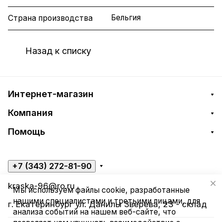
Бельгия
Страна производства
Назад к списку
Интернет-магазин
Компания
Помощь
+7 (343) 272-81-90
kraska-96@ro.ru
Мы используем файлы cookie, разработанные
нашими специалистами и третьими лицами, для
г. Екатеринбург ул. Данилы Зверева, 23 - склад
анализа событий на нашем веб-сайте, что