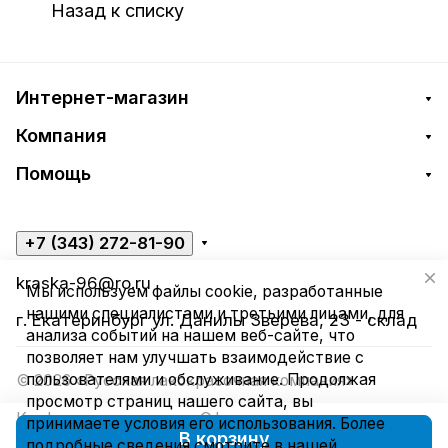
Назад к списку
Интернет-магазин
Компания
Помощь
+7 (343) 272-81-90
kraska-96@ro.ru
Мы используем файлы cookie, разработанные
нашими специалистами и третьими лицами, для
г. Екатеринбург ул. Данилы Зверева, 23 - склад
анализа событий на нашем веб-сайте, что
позволяет нам улучшать взаимодействие с
пользователями и обслуживание. Продолжая
© 2026 «Русская лакокрасочная компания»
просмотр страниц нашего сайта, вы
Конфиденциальность
Оферта
принимаете условия его использования. Более
В корзину
подробные сведения смотрите в нашей