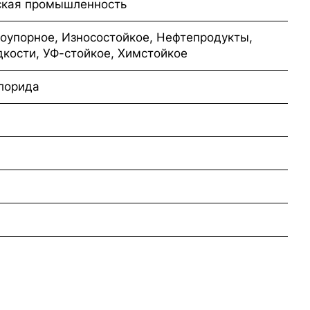
ская промышленность
оупорное, Износостойкое, Нефтепродукты,
ости, УФ-стойкое, Химстойкое
лорида