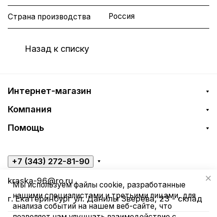
Россия
Страна производства
Назад к списку
Интернет-магазин
Компания
Помощь
+7 (343) 272-81-90
kraska-96@ro.ru
Мы используем файлы cookie, разработанные
нашими специалистами и третьими лицами, для
г. Екатеринбург ул. Данилы Зверева, 23 - склад
анализа событий на нашем веб-сайте, что
позволяет нам улучшать взаимодействие с