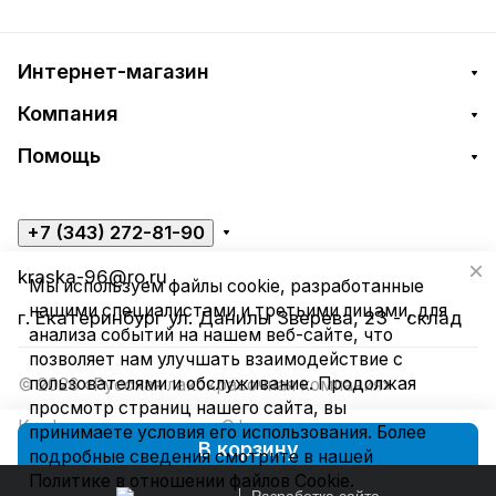
Интернет-магазин
Компания
Помощь
+7 (343) 272-81-90
kraska-96@ro.ru
Мы используем файлы cookie, разработанные
нашими специалистами и третьими лицами, для
г. Екатеринбург ул. Данилы Зверева, 23 - склад
анализа событий на нашем веб-сайте, что
позволяет нам улучшать взаимодействие с
пользователями и обслуживание. Продолжая
© 2026 «Русская лакокрасочная компания»
просмотр страниц нашего сайта, вы
Конфиденциальность
Оферта
принимаете условия его использования. Более
В корзину
подробные сведения смотрите в нашей
Политике в отношении файлов Cookie
.