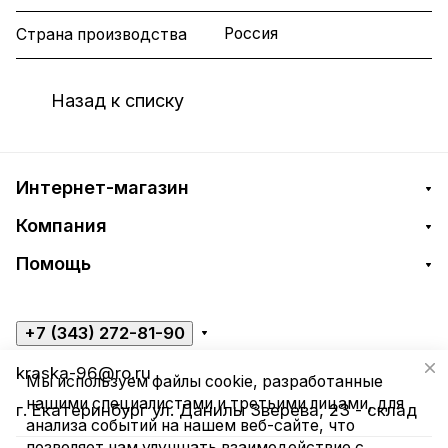
Россия
Страна производства
Назад к списку
Интернет-магазин
Компания
Помощь
+7 (343) 272-81-90
kraska-96@ro.ru
Мы используем файлы cookie, разработанные
нашими специалистами и третьими лицами, для
г. Екатеринбург ул. Данилы Зверева, 23 - склад
анализа событий на нашем веб-сайте, что
позволяет нам улучшать взаимодействие с