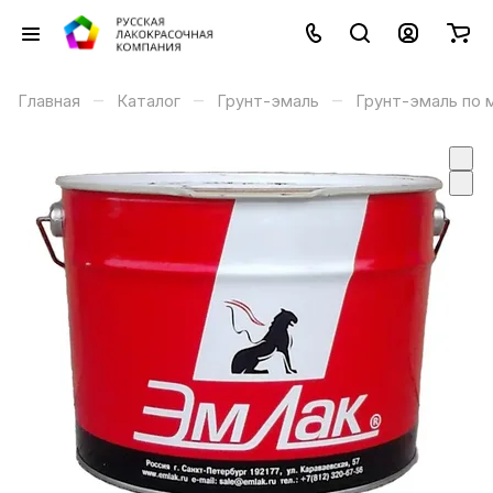
–
–
–
Главная
Каталог
Грунт-эмаль
Грунт-эмаль по 