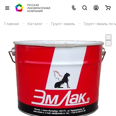
–
–
–
Главная
Каталог
Грунт-эмаль
Грунт-эмаль по 