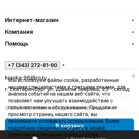
Интернет-магазин
Компания
Помощь
+7 (343) 272-81-90
kraska-96@ro.ru
Мы используем файлы cookie, разработанные
нашими специалистами и третьими лицами, для
г. Екатеринбург ул. Данилы Зверева, 23 - склад
анализа событий на нашем веб-сайте, что
позволяет нам улучшать взаимодействие с
пользователями и обслуживание. Продолжая
© 2026 «Русская лакокрасочная компания»
просмотр страниц нашего сайта, вы
Конфиденциальность
Оферта
принимаете условия его использования. Более
В корзину
подробные сведения смотрите в нашей
Политике в отношении файлов Cookie
.