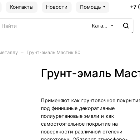
+7 
Контакты
Новости
Помощь
Каталог
–
металлу
Грунт-эмаль Мастик 80
Грунт-эмаль Мас
Применяют как грунтовочное покрыти
под финишные декоративные
полиуретановые эмали и как
самостоятельное покрытие на
поверхности различной степени
подготовки. Обладает атмосферо-,