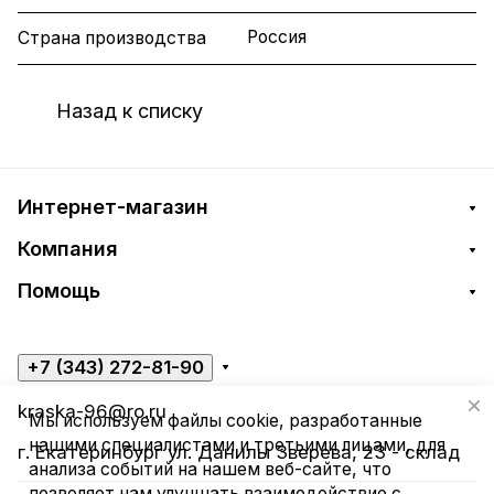
Россия
Страна производства
Назад к списку
Интернет-магазин
Компания
Помощь
+7 (343) 272-81-90
kraska-96@ro.ru
Мы используем файлы cookie, разработанные
нашими специалистами и третьими лицами, для
г. Екатеринбург ул. Данилы Зверева, 23 - склад
анализа событий на нашем веб-сайте, что
позволяет нам улучшать взаимодействие с