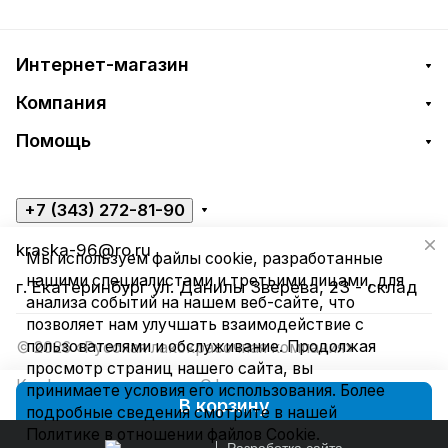
Интернет-магазин
Компания
Помощь
+7 (343) 272-81-90
kraska-96@ro.ru
Мы используем файлы cookie, разработанные
нашими специалистами и третьими лицами, для
г. Екатеринбург ул. Данилы Зверева, 23 - склад
анализа событий на нашем веб-сайте, что
позволяет нам улучшать взаимодействие с
пользователями и обслуживание. Продолжая
© 2026 «Русская лакокрасочная компания»
просмотр страниц нашего сайта, вы
Конфиденциальность
Оферта
принимаете условия его использования. Более
В корзину
подробные сведения смотрите в нашей
Политике в отношении файлов Cookie
.