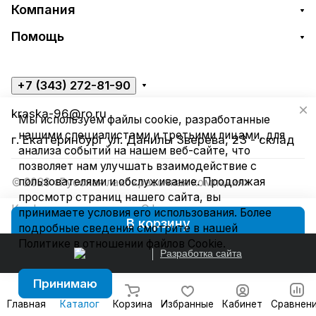
Компания
Помощь
+7 (343) 272-81-90
kraska-96@ro.ru
Мы используем файлы cookie, разработанные
нашими специалистами и третьими лицами, для
г. Екатеринбург ул. Данилы Зверева, 23 - склад
анализа событий на нашем веб-сайте, что
позволяет нам улучшать взаимодействие с
пользователями и обслуживание. Продолжая
© 2026 «Русская лакокрасочная компания»
просмотр страниц нашего сайта, вы
Конфиденциальность
Оферта
принимаете условия его использования. Более
В корзину
подробные сведения смотрите в нашей
Политике в отношении файлов Cookie
.
Разработка сайта
Принимаю
Главная
Каталог
Корзина
Избранные
Кабинет
Сравнен