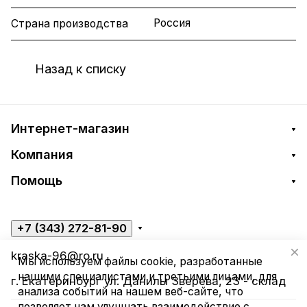
Россия
Страна производства
Назад к списку
Интернет-магазин
Компания
Помощь
+7 (343) 272-81-90
kraska-96@ro.ru
Мы используем файлы cookie, разработанные
нашими специалистами и третьими лицами, для
г. Екатеринбург ул. Данилы Зверева, 23 - склад
анализа событий на нашем веб-сайте, что
позволяет нам улучшать взаимодействие с