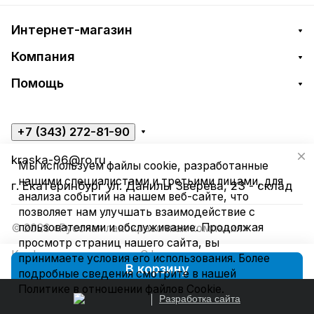
Интернет-магазин
Компания
Помощь
+7 (343) 272-81-90
kraska-96@ro.ru
Мы используем файлы cookie, разработанные
нашими специалистами и третьими лицами, для
г. Екатеринбург ул. Данилы Зверева, 23 - склад
анализа событий на нашем веб-сайте, что
позволяет нам улучшать взаимодействие с
пользователями и обслуживание. Продолжая
© 2026 «Русская лакокрасочная компания»
просмотр страниц нашего сайта, вы
Конфиденциальность
Оферта
принимаете условия его использования. Более
В корзину
подробные сведения смотрите в нашей
Политике в отношении файлов Cookie
.
Разработка сайта