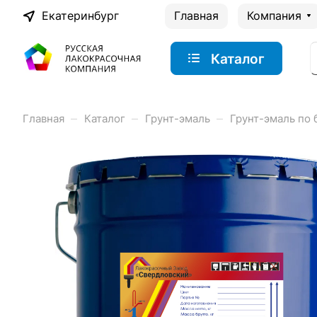
Екатеринбург
Главная
Компания
Каталог
–
–
–
Главная
Каталог
Грунт-эмаль
Грунт-эмаль по 